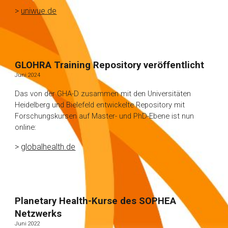
>
uniwue.de
GLOHRA Training Repository veröffentlicht
Juni
202
4
Das von der GHA-D zusammen mit den Universitäten
Heidelberg und Bielefeld entwickelte Repository mit
Forschungskursen auf Master- und PhD-Ebene ist nun
online:
>
globalhealth.de
Planetary Health
-Kurse des SOPHEA
Netzwerks
Juni
2022